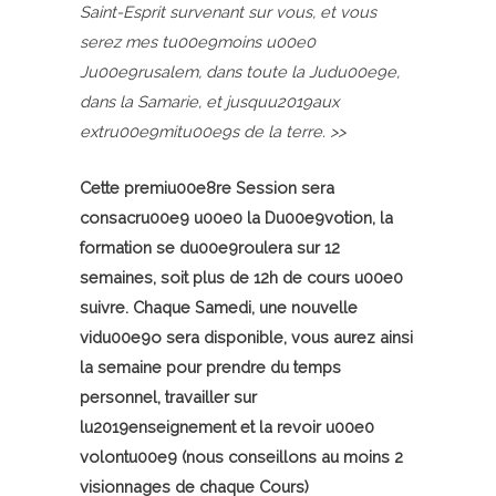
Saint-Esprit survenant sur vous, et vous
serez mes tu00e9moins u00e0
Ju00e9rusalem, dans toute la Judu00e9e,
dans la Samarie, et jusquu2019aux
extru00e9mitu00e9s de la terre. >>
Cette premiu00e8re Session sera
consacru00e9 u00e0 la Du00e9votion, la
formation se du00e9roulera sur 12
semaines, soit plus de 12h de cours u00e0
suivre. Chaque Samedi, une nouvelle
vidu00e9o sera disponible, vous aurez ainsi
la semaine pour prendre du temps
personnel, travailler sur
lu2019enseignement et la revoir u00e0
volontu00e9 (nous conseillons au moins 2
visionnages de chaque Cours)